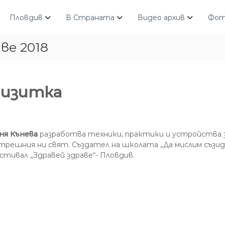
Пловдив
В Страната
Видео архив
Фот
ве 2018
изитка
ня Кънева
разработва техники, практики и устройства 
трешния ни свят. Създател на школата „Да мислим съзида
стивал „Здравей здраве“- Пловдив.