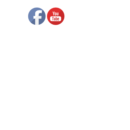
Контакти
, Здраве“
Вход
та
а