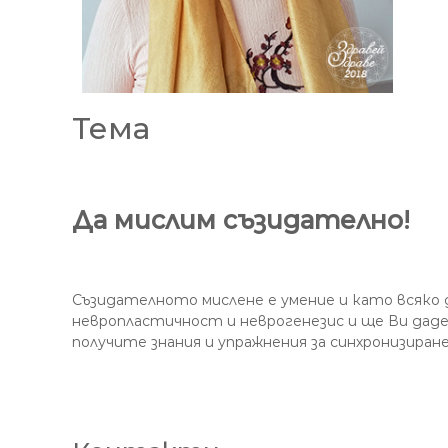
Тема
Да мислим съзидателно!
Съзидателното мислене е умение и като всяко 
невропластичност и неврогенезис и ще Ви даде
получите знания и упражнения за синхронизиран