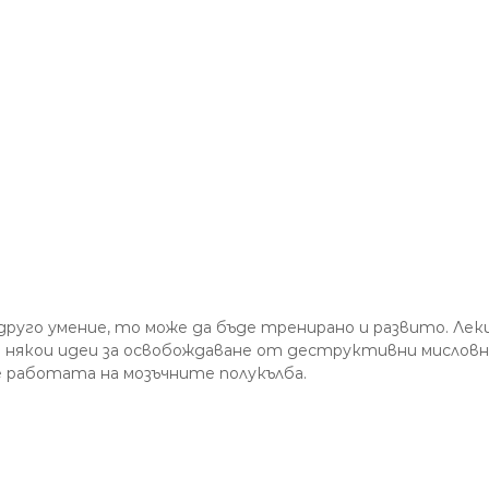
друго умение, то може да бъде тренирано и развито. Ле
 някои идеи за освобождаване от деструктивни мисловни
е работата на мозъчните полукълба.