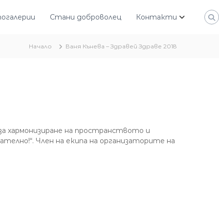
огалерии
Стани доброволец
Контакти
Начало
Ваня Кънева – Здравей Здраве 2018
за хармонизиране на пространството и
телно!“. Член на екипа на организаторите на