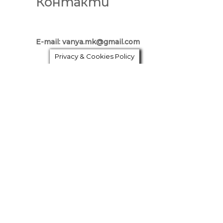
Контакти
E-mail: vanya.mk@gmail.com
Privacy & Cookies Policy
Телефон за връзка: 0889 97 20 87
Бър
График
Искам 
град
Пловд
Коорд