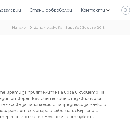
огалерии
Стани доброволец
Контакти
Начало
Дани Чолакова – Здравей Здраве 2018
те врати за приятелите на йога в сърцето на
 един отворен към света човек, независимо от
 часове за начинаещи и напреднали, за малки и
програма от семинари и събития, свързани с
нтересни гости от България и от чужбина.