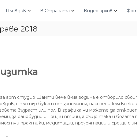
Пловдив
В Страната
Видео архив
Фот
раве 2018
изитка
га арт студио Шанти вече 8-ма година е отворило свои
овдив, с пъстър букет от занимания, насочени към всеки
говата възраст или пол. В графика ни можете да откриете
леми, за ранобудни и нощни птици, а също така и богата 
чностни практики, медитации, презентации и срещи с и