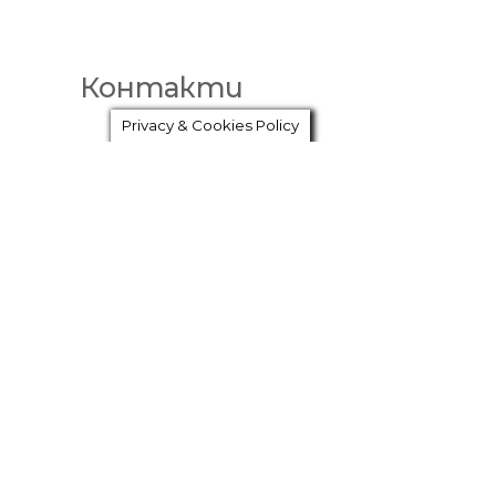
Контакти
Privacy & Cookies Policy
Лице за контакт: Елица Йоргова/ Дани Чолаков
Град : Пловдив
Телефон за контакт: 0895/652-707; 0888/646-17
Сайт: www.yoga-plovdiv.com
ФБ страница: www.facebook.com/YogaArtStudioSh