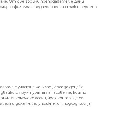
ване. От две години преподавател е Дани
омиран филолог с педагогически стаж и огромно
рама с участие на клас „Йога за деца” с
следвайки структурата на часовете, които
пълним комплекс асани, чрез които ще се
пълним и дихателни упражнения, подходящи за