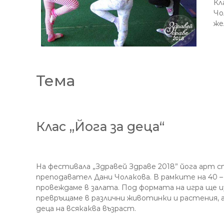
Кл
Чо
же
Тема
Клас „Йога за деца“
На фестивала „Здравей Здраве 2018” йога арт с
преподавател Дани Чолакова. В рамките на 40 
провеждаме в залата. Под формата на игра ще и
превръщаме в различни животинки и растения, а
деца на всякаква възраст.