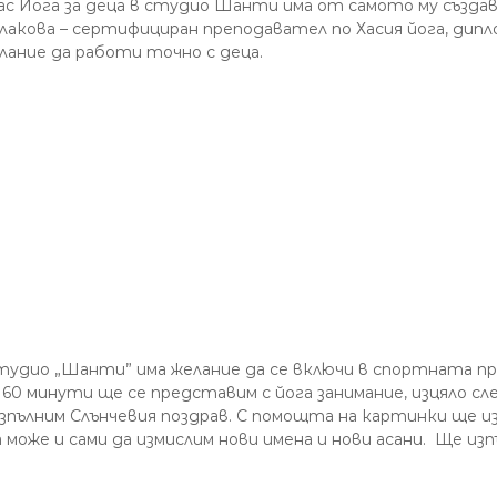
ас Йога за деца в студио Шанти има от самото му създа
лакова – сертифициран преподавател по Хасия йога, дипл
лание да работи точно с деца.
тудио „Шанти” има желание да се включи в спортната прог
– 60 минути ще се представим с йога занимание, изцяло 
зпълним Слънчевия поздрав. С помощта на картинки ще из
 може и сами да измислим нови имена и нови асани. Ще из