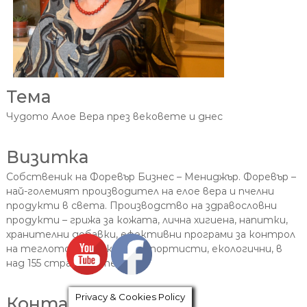
Тема
Чудото Алое Вера през вековете и днес
Визитка
Собственик на Форевър Бизнес – Мениджър. Форевър –
най-големият производител на елое вера и пчелни
продукти в света. Производство на здравословни
продукти – грижа за кожата, лична хигиена, напитки,
хранителни добавки, ефективни програми за контрол
на теглото, продукти за спортисти, екологични, в
над 155 страни, патенти“
Privacy & Cookies Policy
Контакти