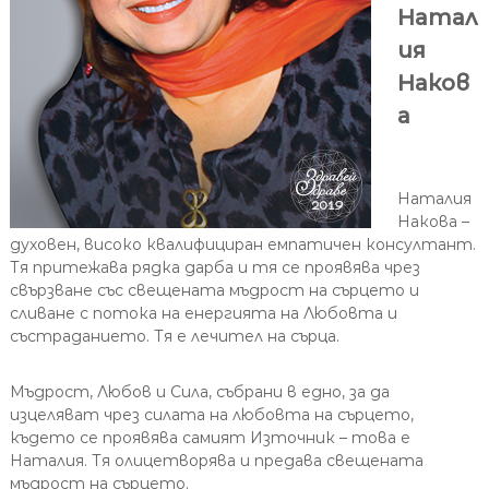
Натал
ия
Наков
а
Наталия
Накова –
духовен, високо квалифициран емпатичен консултант.
Тя притежава рядка дарба и тя се проявява чрез
свързване със свещената мъдрост на сърцето и
сливане с потока на енергията на Любовта и
състраданието. Тя е лечител на сърца.
Мъдрост, Любов и Сила, събрани в едно, за да
изцеляват чрез силата на любовта на сърцето,
където се проявява самият Източник – това е
Наталия. Тя олицетворява и предава свещената
мъдрост на сърцето.