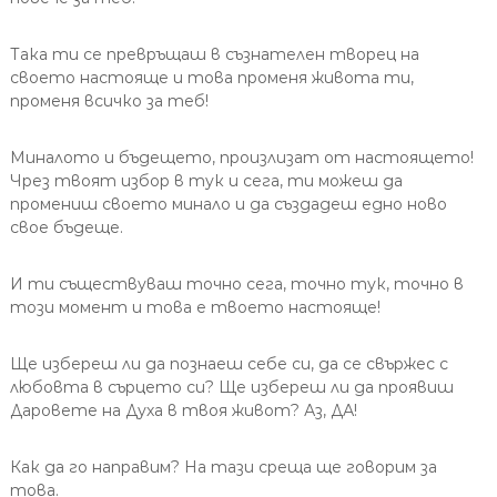
Така ти се превръщаш в съзнателен творец на
своето настояще и това променя живота ти,
променя всичко за теб!
Миналото и бъдещето, произлизат от настоящето!
Чрез твоят избор в тук и сега, ти можеш да
промениш своето минало и да създадеш едно ново
свое бъдеще.
И ти съществуваш точно сега, точно тук, точно в
този момент и това е твоето настояще!
Ще избереш ли да познаеш себе си, да се свържес с
любовта в сърцето си? Ще избереш ли да проявиш
Даровете на Духа в твоя живот? Аз, ДА!
Как да го направим? На тази среща ще говорим за
това.