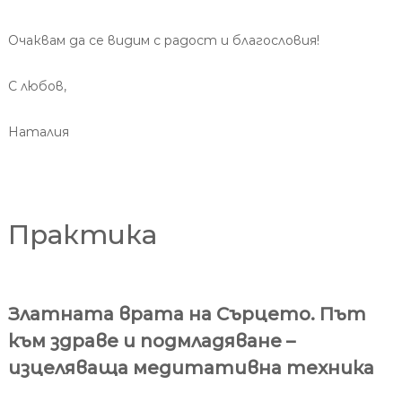
Очаквам да се видим с радост и благословия!
С любов,
Наталия
Практика
Златната врата на Сърцето. Път
към здраве и подмладяване –
изцеляваща медитативна техника