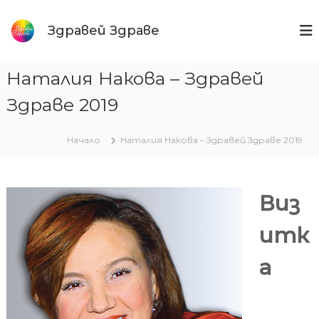
Към
съдържанието
Здравей Здраве
Наталия Накова – Здравей
Здраве 2019
Начало
Наталия Накова – Здравей Здраве 2019
Виз
итк
а