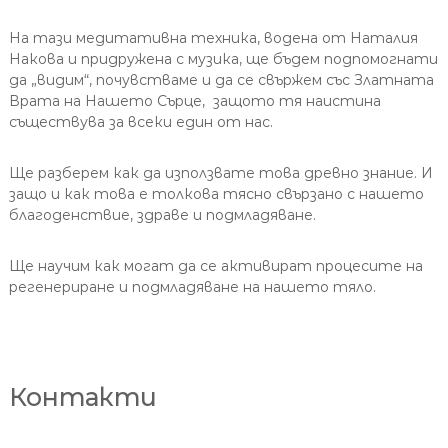
На тази медитативна техника, водена от Наталия
Накова и придружена с музика, ще бъдем подпомогнати
да „видим“, почувстваме и да се свържем със Златната
Врата на Нашето Сърце, защото тя наистина
съществува за всеки един от нас.
Ще разберем как да използвате това древно знание. И
защо и как това е толкова тясно свързано с нашето
благоденствие, здраве и подмладяване.
Ще научим как могат да се активират процесите на
регенериране и подмладяване на нашето тяло.
Контакти