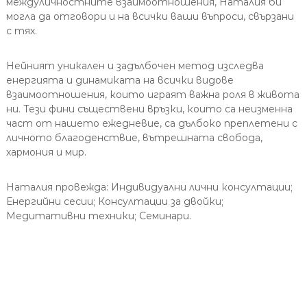
междуличностните взаимоотношения, Наталия би
могла да отговори и на всички ваши въпроси, свързани
с тях.
Нейният уникален и задълбочен метод изследва
енергията и динамиката на всички видове
взаимоотношения, които играят важна роля в живота
ни. Тези фини съществени връзки, които са неизменна
част от нашето ежедневие, са дълбоко преплетени с
личното благоденствие, вътрешната свобода,
хармония и мир.
Наталия провежда: Индивидуални лични консултации;
Енергийни сесии; Консултации за двойки;
Медитативни техники; Семинари.