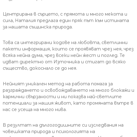
Центрирана в сърцето, с прямота и много мекота и
сила, Наталия предлага един пряк път към истината
за нашата същинска природа.
Това са интегрирани кодове на любовта, светлинни
пакети информация, които се проявяват чрез нея, чрез
всяка нейна дума, чрез всеки нейн жест и поглед. Те
идват директно от Източника и стигат до всяко
същество, докоснало се до нея.
Нейният уникален метод на работа помага за
разграждането и освобождаването на много блокажи и
кармични свързаности и ни показва най-светлите
потенциали за нашия живот, като промяната вътре в
нас се усеща на много нива.
В резултат на дългогодишните си изследвания на
човешката природа и психологията на