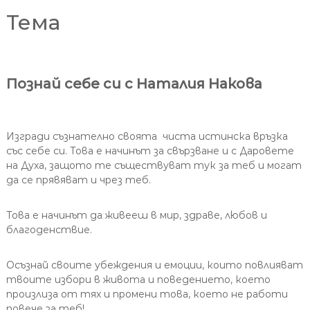
Тема
Познай себе си с Наталия Накова
Изгради съзнателно своята чиста истинска връзка
със себе си. Това е начинът за свързване и с Даровете
на Духа, защото те съществуват тук за теб и могат
да се прявяват и чрез теб.
Това е начинът да живееш в мир, здраве, любов и
благоденствие.
Осъзнай своите убеждения и емоции, които повлияват
твоите избори в живота и поведението, което
произлиза от тях и промени това, което не работи
повече за теб!