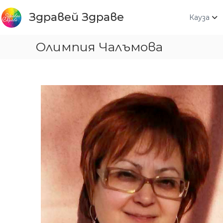
Към
съдържанието
Здравей Здраве
Кауза
Олимпия Чалъмова