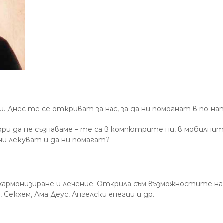
ли. Днес те се откриват за нас, за да ни помогнат в по
ри да не съзнаваме – те са в компютрите ни, в мобилни
ни лекуват и да ни помагат?
армонизиране и лечение. Открила съм възможностите на 
 Секхем, Ама Деус, Ангелски енегии и др.