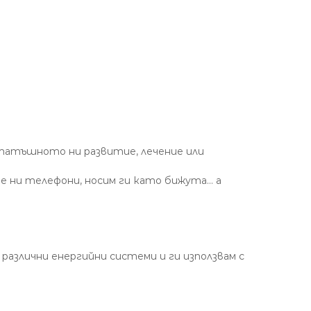
-нататъшното ни развитие, лечение или
те ни телефони, носим ги като бижута… а
различни енергийни системи и ги използвам с