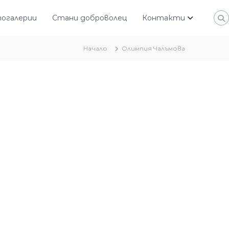
огалерии
Стани доброволец
Контакти
Начало
Олимпия Чалъмова