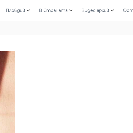
Пловдив
В Страната
Видео архив
Фот