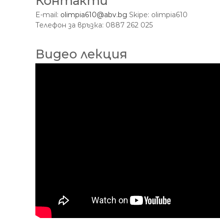
Контакти
E-mail:
olimpia610@abv.bg
Skipe: olimpia610
Телефон за връзка: 0887 262 025
Видео лекция