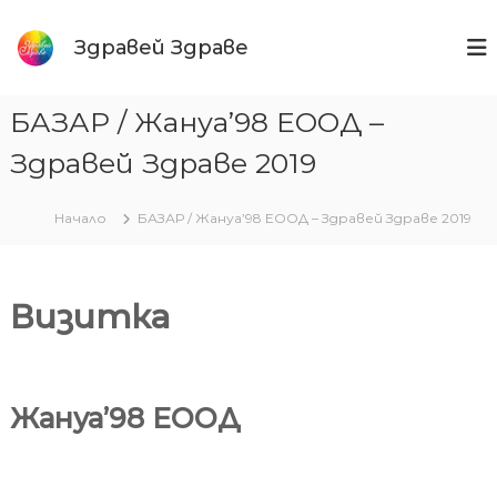
Към
съдържанието
Здравей Здраве
БАЗАР / Жануа’98 ЕООД –
Здравей Здраве 2019
Начало
БАЗАР / Жануа’98 ЕООД – Здравей Здраве 2019
Визитка
Жануа’98 ЕООД