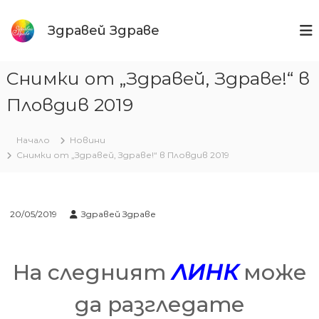
Към
съдържанието
Здравей Здраве
Снимки от „Здравей, Здраве!“ в
Пловдив 2019
Начало
Новини
Снимки от „Здравей, Здраве!“ в Пловдив 2019
20/05/2019
Здравей Здраве
На следният
ЛИНК
може
да разгледате