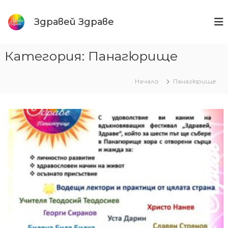
Към
съдържанието
Здравей Здраве
Категория:
Панагюрище
Начало
Панагюрище