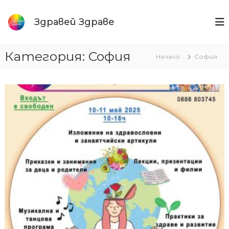
Към
съдържанието
Здравей Здраве
Категория:
София
Начало
София