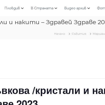
Пловдив
В Страната
Видео архив
Фот
и и накити – Здравей Здраве 20
Начало
Събития
Мариана
кова /кристали и на
ве 2023