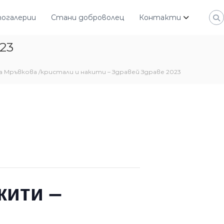
огалерии
Стани доброволец
Контакти
23
 Мръвкова /кристали и накити – Здравей Здраве 2023
кити –