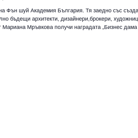
на Фън шуй Академия България. Тя заедно със създ
лно бъдещи архитекти, дизайнери,брокери, художни
т Мариана Мръвкова получи наградата „Бизнес дама 
ия е основана като свободно сдружение на специалис
ън шуй консултантите Цветозар Мръвков, Фън Шуй и
” е плод на упорита работа и е продиктувано от
емия
аващи се професионално с Фън Шуй и други духовни
е похвали, че разполага със специалисти в сферат
меопатия, Рейки.
а серия от курсове и семинари, групирани в летен и 