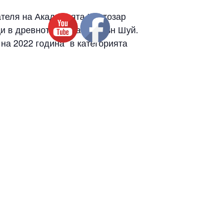
ателя на Академията Цветозар
ци в древното познание Фън Шуй.
на 2022 година“ в категорията
ти в различни области на
 Мариана Мръвкова.
 желанието да се помогне в
 и приложни източни школи в
а на Фън Шуй, Минералотерапия,
зимен семестър, като за