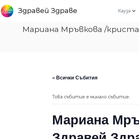
Към
съдържанието
Здравей Здраве
Кауза
Мариана Мръвкова /кристал
« Всички Събития
Това събитие е минало събитие.
Мариана Мръв
Здравей Здра