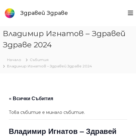
Към
съдържанието
Здравей Здраве
Владимир Игнатов – Здравей
Здраве 2024
Начало
Събития
Владимир Игнатов – Здравей Здраве 2024
« Всички Събития
Това събитие е минало събитие.
Владимир Игнатов – Здравей