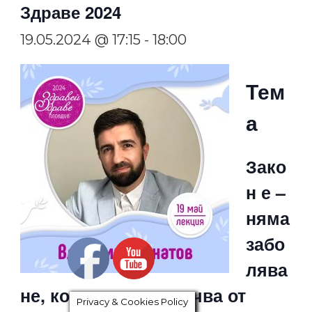
Здраве 2024
19.05.2024 @ 17:15
-
18:00
Тем
а
Зако
н е –
няма
забо
лява
не, което да не започва от
Privacy & Cookies Policy