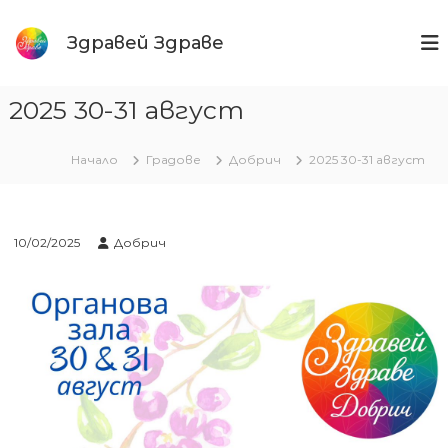
Към
съдържанието
Здравей Здраве
2025 30-31 август
Начало
Градове
Добрич
2025 30-31 август
10/02/2025
Добрич