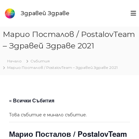
Към
съдържанието
Здравей Здраве
Марио Посталов / PostalovTeam
– Здравей Здраве 2021
Начало
Събития
Марио Посталов / PostalovTeam – Здравей Здраве 2021
« Всички Събития
Това събитие е минало събитие.
Марио Посталов / PostalovTeam