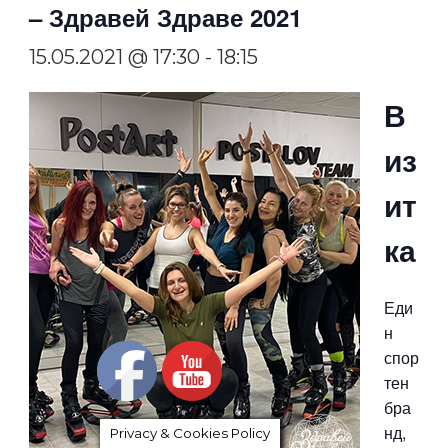
– Здравей Здраве 2021
15.05.2021 @ 17:30
-
18:15
В
из
ит
ка
Еди
н
спор
тен
бра
нд,
Privacy & Cookies Policy